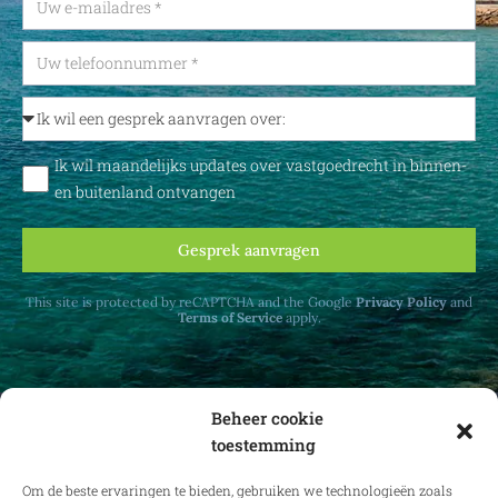
Ik wil maandelijks updates over vastgoedrecht in binnen-
en buitenland ontvangen
Gesprek aanvragen
This site is protected by reCAPTCHA and the Google
Privacy Policy
and
Terms of Service
apply.
Beheer cookie
toestemming
Ontvang maandelijks updates over
vastgoedrecht in binnen- en buitenland.
Om de beste ervaringen te bieden, gebruiken we technologieën zoals