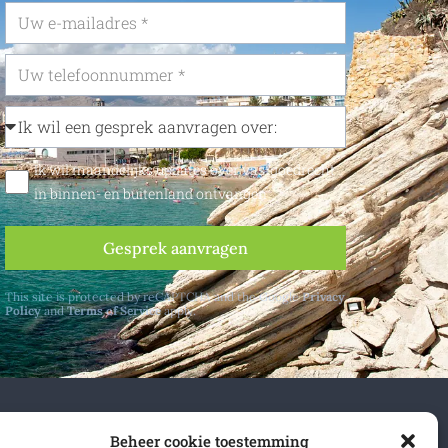
Ik wil maandelijks updates over vastgoedrecht
in binnen- en buitenland ontvangen
Gesprek aanvragen
This site is protected by reCAPTCHA and the Google
Privacy
Policy
and
Terms of Service
apply.
n- en buitenland.
Beheer cookie toestemming