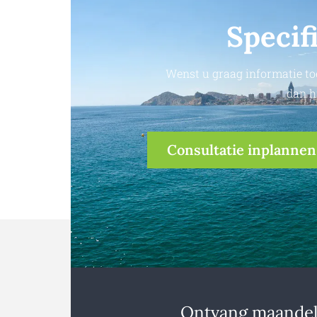
Specif
Wenst u graag informatie to
dan h
Consultatie inplannen
Ontvang maandeli