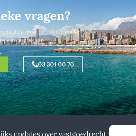
ieke vragen?
egepast op uw persoonlijke situatie? Vraag
ier een gesprek aan.
03 301 00 70
jks updates over vastgoedrecht in binne