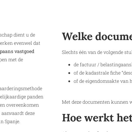
Welke docume
nschap dient u de
merken evenwel dat
paans vastgoed
Slechts één van de volgende stu
pen met de
de factuur / belastingaans
of de kadastrale fiche “desc
of de eigendomsakte van h
waarderingsmethode
gelijkaardige panden
Met deze documenten kunnen we
ngen overeenkomen
s aanvaardt deze
Hoe werkt he
in Spanje.