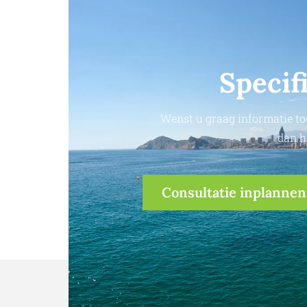
Specif
Wenst u graag informatie to
dan h
Consultatie inplannen