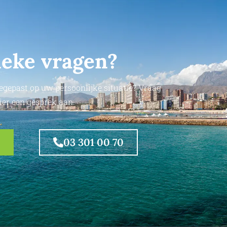
ieke vragen?
egepast op uw persoonlijke situatie? Vraag
ier een gesprek aan.
03 301 00 70