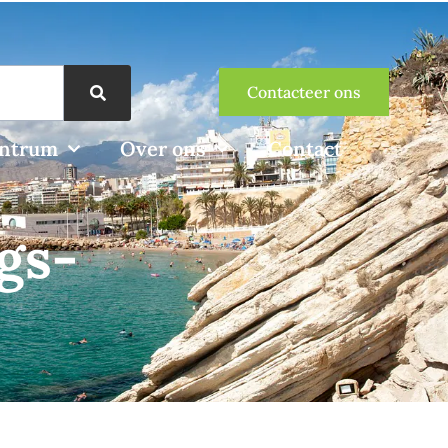
Contacteer ons
entrum
Over ons
Contact
gs­