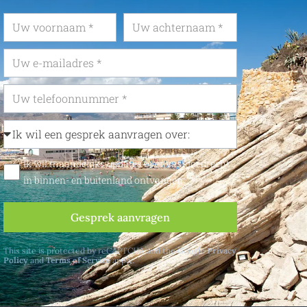
Ik wil maandelijks updates over vastgoedrecht
in binnen- en buitenland ontvangen
Gesprek aanvragen
This site is protected by reCAPTCHA and the Google
Privacy
Policy
and
Terms of Service
apply.