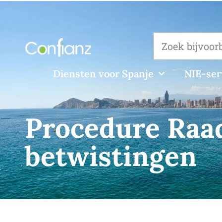
Diensten voor Spanje
NIE-ser
Procedure Raa
betwistingen