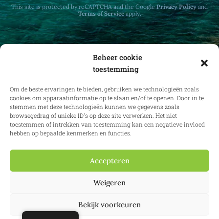
This site is protected by reCAPTCHA and the Google
Privacy Policy
and
Terms of Service
apply.
Beheer cookie
toestemming
Ontvang maandelijks updates over
vastgoedrecht in binnen- en buitenland.
Om de beste ervaringen te bieden, gebruiken we technologieën zoals
cookies om apparaatinformatie op te slaan en/of te openen. Door in te
stemmen met deze technologieën kunnen we gegevens zoals
browsegedrag of unieke ID's op deze site verwerken. Het niet
toestemmen of intrekken van toestemming kan een negatieve invloed
Inschrijven
hebben op bepaalde kenmerken en functies.
Accepteren
Weigeren
© 2025 Confianz – Alle rechten voorbehouden.
Algemene voorwaarden
en gebruiksvoorwaarden
|
Cookiebeleid
|
Privacybeleid
| KBO
0713.777.468 & 0804.310.043
Bekijk voorkeuren