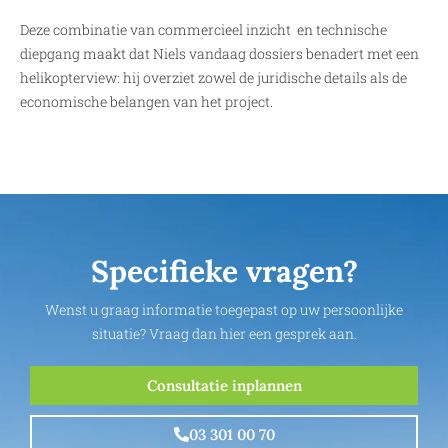
Deze combinatie van commercieel inzicht en technische
diepgang maakt dat Niels vandaag dossiers benadert met een
helikopterview: hij overziet zowel de juridische details als de
economische belangen van het project.
Specifieke vragen?
Wenst u graag informatie toegepast op uw persoonlijke
situatie? Vraag dan hier een gesprek aan.
Consultatie inplannen
03 301 00 70