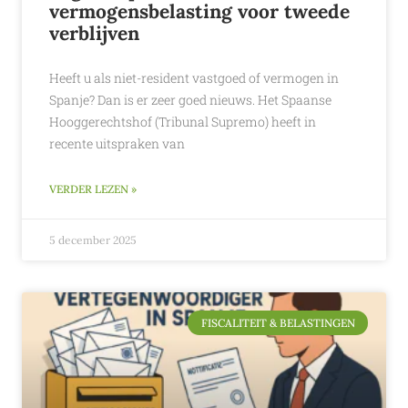
vermogensbelasting voor tweede
verblijven
Heeft u als niet-resident vastgoed of vermogen in
Spanje? Dan is er zeer goed nieuws. Het Spaanse
Hooggerechtshof (Tribunal Supremo) heeft in
recente uitspraken van
VERDER LEZEN »
5 december 2025
FISCALITEIT & BELASTINGEN