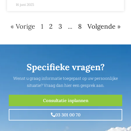
16 juni 2025
« Vorige
1
2
3
...
8
Volgende »
Specifieke vragen?
Wenst u graag informatie toegepast op uw persoonlijke
situatie? Vraag dan hier een gesprek aan.
Consultatie inplannen
03 301 00 70