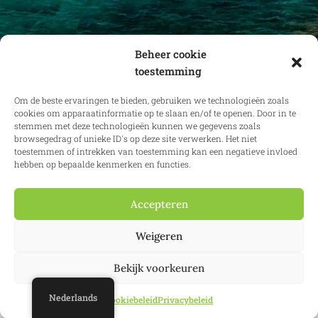
Beheer cookie
toestemming
Ontvang maandelijks updates over
vastgoedrecht in binnen- en buitenland.
Om de beste ervaringen te bieden, gebruiken we technologieën zoals
cookies om apparaatinformatie op te slaan en/of te openen. Door in te
stemmen met deze technologieën kunnen we gegevens zoals
browsegedrag of unieke ID's op deze site verwerken. Het niet
toestemmen of intrekken van toestemming kan een negatieve invloed
Inschrijven
hebben op bepaalde kenmerken en functies.
Accepteren
© 2025 Confianz – Alle rechten voorbehouden.
Algemene voorwaarden
Weigeren
en gebruiksvoorwaarden
|
Cookiebeleid
|
Privacybeleid
| KBO
0713.777.468 & 0804.310.043
Bekijk voorkeuren
Website:
Synio
Nederlands
Cookiebeleid
Privacybeleid