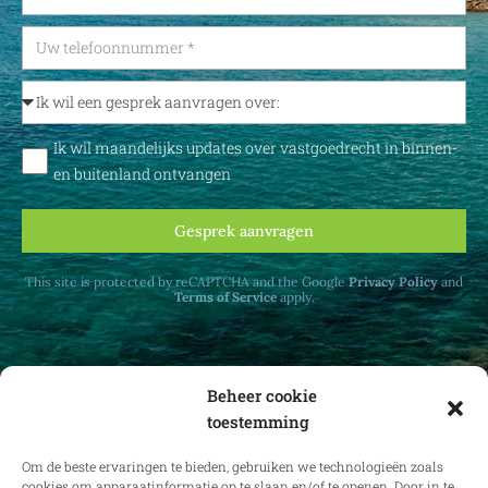
Ik wil maandelijks updates over vastgoedrecht in binnen-
en buitenland ontvangen
Gesprek aanvragen
This site is protected by reCAPTCHA and the Google
Privacy Policy
and
Terms of Service
apply.
Beheer cookie
toestemming
Ontvang maandelijks updates over
vastgoedrecht in binnen- en buitenland.
Om de beste ervaringen te bieden, gebruiken we technologieën zoals
cookies om apparaatinformatie op te slaan en/of te openen. Door in te