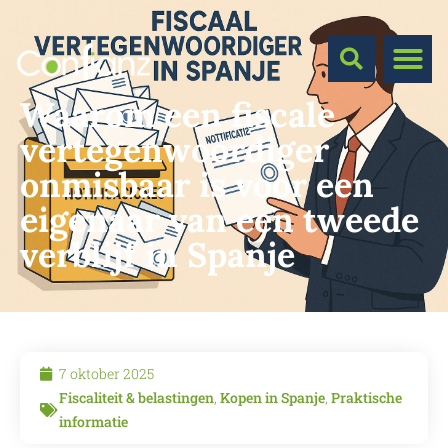
Waarom een fiscale
vertegenwoordiger
onmisbaar is voor een
eigenaar van een tweede
verblijf in Spanje
7 oktober 2025
Fiscaliteit & belastingen
,
Kopen in Spanje
,
Praktische
informatie