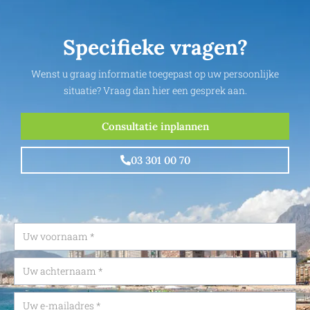
Specifieke vragen?
Wenst u graag informatie toegepast op uw persoonlijke
situatie? Vraag dan hier een gesprek aan.
Consultatie inplannen
03 301 00 70