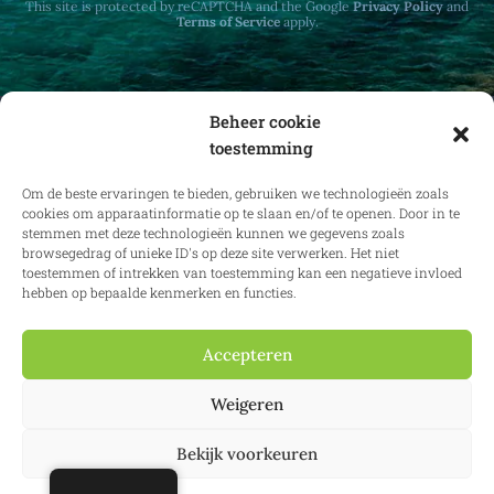
This site is protected by reCAPTCHA and the Google
Privacy Policy
and
Terms of Service
apply.
Beheer cookie
toestemming
Ontvang maandelijks updates over
vastgoedrecht in binnen- en buitenland.
Om de beste ervaringen te bieden, gebruiken we technologieën zoals
cookies om apparaatinformatie op te slaan en/of te openen. Door in te
stemmen met deze technologieën kunnen we gegevens zoals
browsegedrag of unieke ID's op deze site verwerken. Het niet
toestemmen of intrekken van toestemming kan een negatieve invloed
Inschrijven
hebben op bepaalde kenmerken en functies.
Accepteren
© 2025 Confianz – Alle rechten voorbehouden.
Algemene voorwaarden
Weigeren
en gebruiksvoorwaarden
|
Cookiebeleid
|
Privacybeleid
| KBO
0713.777.468 & 0804.310.043
Bekijk voorkeuren