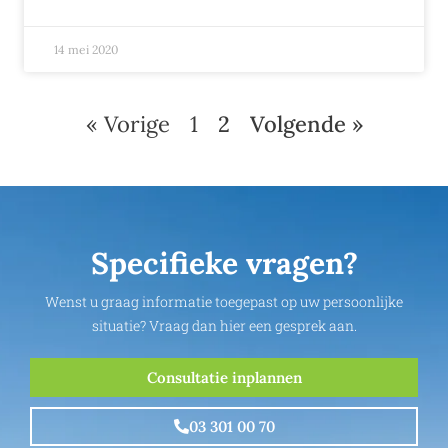
14 mei 2020
« Vorige
1
2
Volgende »
Specifieke vragen?
Wenst u graag informatie toegepast op uw persoonlijke
situatie? Vraag dan hier een gesprek aan.
Consultatie inplannen
03 301 00 70