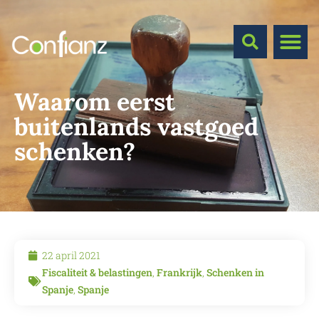
Waarom eerst
buitenlands vastgoed
schenken?
22 april 2021
Fiscaliteit & belastingen
,
Frankrijk
,
Schenken in
Spanje
,
Spanje