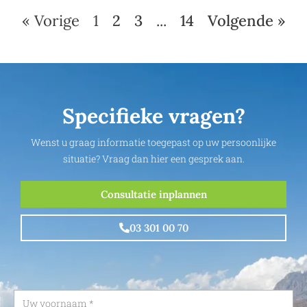
« Vorige
1
2
3
...
14
Volgende »
Specifieke vragen?
Wenst u graag informatie toegepast op uw persoonlijke
situatie? Vraag dan hier een gesprek aan.
Consultatie inplannen
03 301 00 70