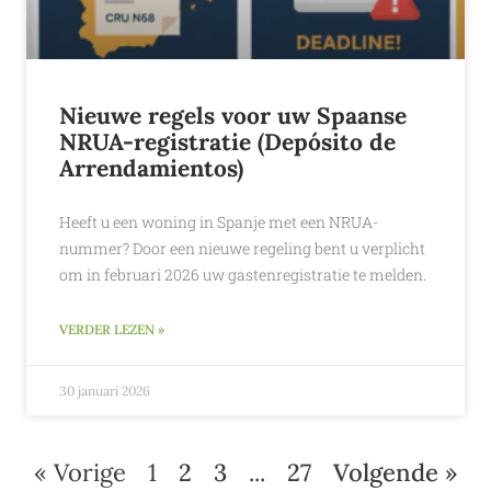
Nieuwe regels voor uw Spaanse
NRUA-registratie (Depósito de
Arrendamientos)
Heeft u een woning in Spanje met een NRUA-
nummer? Door een nieuwe regeling bent u verplicht
om in februari 2026 uw gastenregistratie te melden.
VERDER LEZEN »
30 januari 2026
« Vorige
1
2
3
...
27
Volgende »