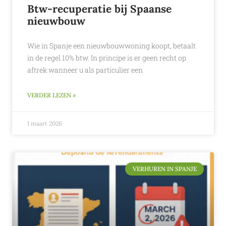
Btw-recuperatie bij Spaanse
nieuwbouw
Wie in Spanje een nieuwbouwwoning koopt, betaalt
in de regel 10% btw. In principe is er geen recht op
aftrek wanneer u als particulier een
VERDER LEZEN »
1 maart 2026
VERHUREN IN SPANJE