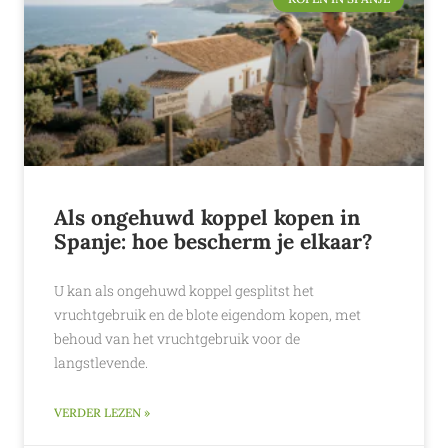
Als ongehuwd koppel kopen in
Spanje: hoe bescherm je elkaar?
U kan als ongehuwd koppel gesplitst het
vruchtgebruik en de blote eigendom kopen, met
behoud van het vruchtgebruik voor de
langstlevende.
VERDER LEZEN »