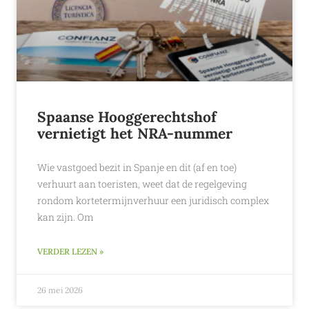
Spaanse Hooggerechtshof
vernietigt het NRA-nummer
Wie vastgoed bezit in Spanje en dit (af en toe)
verhuurt aan toeristen, weet dat de regelgeving
rondom kortetermijnverhuur een juridisch complex
kan zijn. Om
VERDER LEZEN »
26 mei 2026