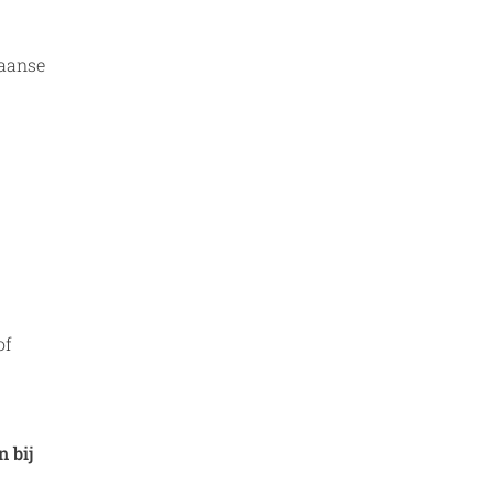
paanse
of
 bij