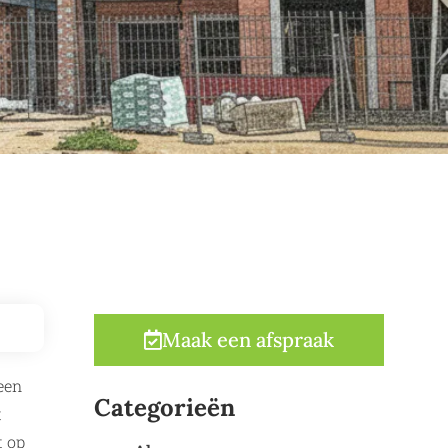
Maak een afspraak
een
Categorieën
t
t op