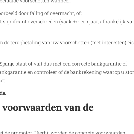
betaalde voorschotten wanneer:
oorbeeld door faling of overmacht, of;
 significant overschreden (vaak +/- een jaar, afhankelijk v
n de terugbetaling van uw voorschotten (met interesten) eis
panje staat of valt dus met een correcte bankgarantie of
bankgarantie en controleer of de bankrekening waarop u sto
ct.
ie.
e voorwaarden van de
met de promotor. Hierbij worden de concrete voorwaarden