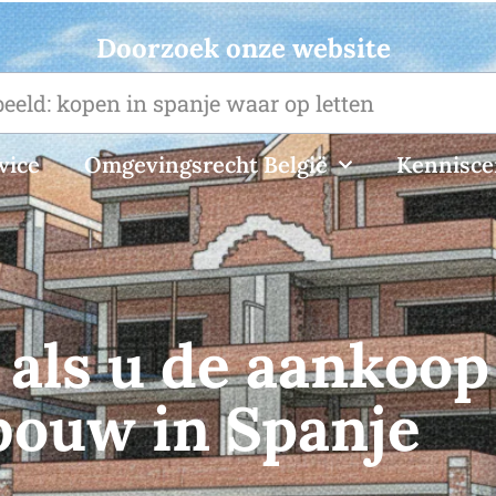
Doorzoek onze website
vice
Omgevingsrecht België
Kennisc
 als u de aankoop
bouw in Spanje