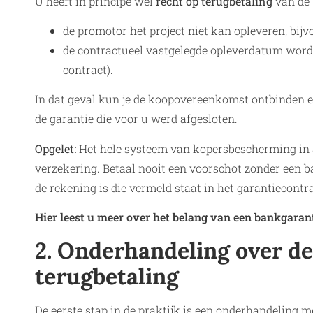
U heeft in principe wel
recht op terugbetaling
van de 
de promotor het project niet kan opleveren, bijv
de contractueel vastgelegde opleverdatum wordt
contract).
In dat geval kun je de koopovereenkomst ontbinden e
de garantie die voor u werd afgesloten.
Opgelet:
Het hele systeem van kopersbescherming in S
verzekering. Betaal nooit een voorschot zonder een 
de rekening is die vermeld staat in het garantiecontra
Hier leest u meer over het belang van een bankgarant
2. Onderhandeling over d
terugbetaling
De eerste stap in de praktijk is een onderhandeling 