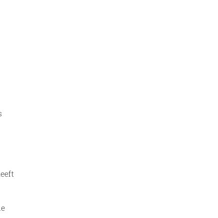
s
eeft
ie