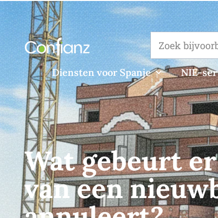
Diensten voor Spanje
NIE-ser
Wat gebeurt er
van een nieuw
annuleert?