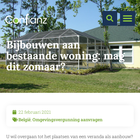
Bijbouwen aan
bestaande woning: mag
dit zomaar?
22 februari 2021
België
,
Omgevingsvergunning aanvragen
U wil overgaan tot het plaatsen van een veranda als aanbouw?