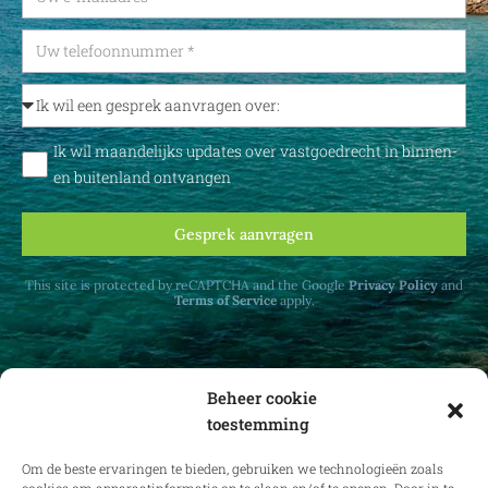
Ik wil maandelijks updates over vastgoedrecht in binnen-
en buitenland ontvangen
Gesprek aanvragen
This site is protected by reCAPTCHA and the Google
Privacy Policy
and
Terms of Service
apply.
Beheer cookie
toestemming
Ontvang maandelijks updates over
vastgoedrecht in binnen- en buitenland.
Om de beste ervaringen te bieden, gebruiken we technologieën zoals