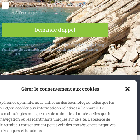
mensuelles sur le droit immobilier en Belgique
et à l'étranger.
Demande d'appel
Ce site est protégé par reCAPTCHA et la technologie Google
Politique de confidentialité
et
Conditions d'utilisation
s'appliquer.
Gérer le consentement aux cookies
elgique et à l'étranger.
expérience optimale, nous utilisons des technologies telles que les
er et/ou accéder aux informations relatives à l'appareil. Le
onner
s technologies nous permet de traiter des données telles que le
avigation ou les identifiants uniques sur ce site. L'absence de
e retrait du consentement peut avoir des conséquences négatives
ctéristiques et fonctions.