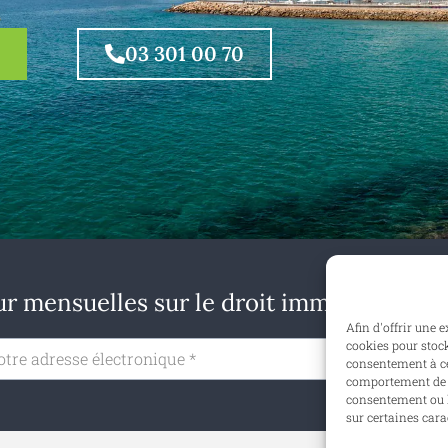
03 301 00 70
r mensuelles sur le droit immobilier en B
Afin d'offrir une 
cookies pour stock
S'ab
consentement à ce
comportement de n
consentement ou l
sur certaines cara