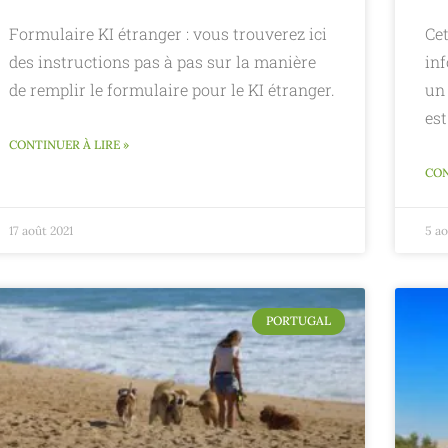
Formulaire KI étranger : vous trouverez ici
Cet
des instructions pas à pas sur la manière
in
de remplir le formulaire pour le KI étranger.
un
est
CONTINUER À LIRE »
CON
17 août 2021
5 ao
PORTUGAL