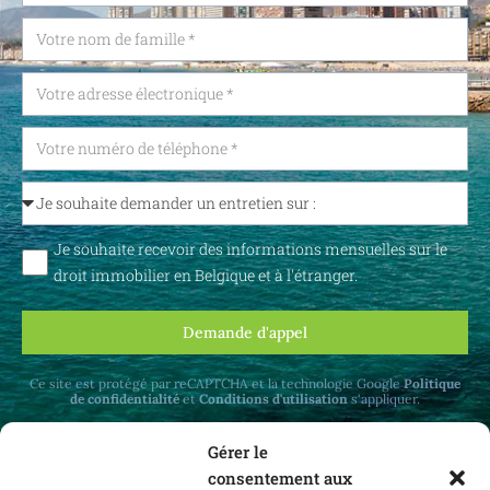
Je souhaite recevoir des informations mensuelles sur le
droit immobilier en Belgique et à l'étranger.
Demande d'appel
Ce site est protégé par reCAPTCHA et la technologie Google
Politique
de confidentialité
et
Conditions d'utilisation
s'appliquer.
Gérer le
consentement aux