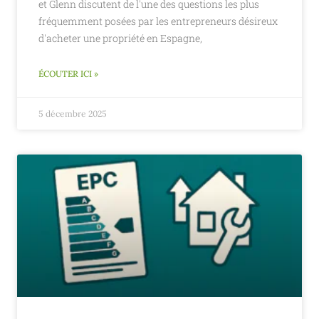
et Glenn discutent de l'une des questions les plus
fréquemment posées par les entrepreneurs désireux
d'acheter une propriété en Espagne,
ÉCOUTER ICI »
5 décembre 2025