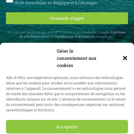
droit immobilier en Belgique et à l'étranger.
Demande d'appel
Ce site est protégé par reCAPTCHA et la technologie Google
Politique
de confidentialité
et
Conditions d'utilisation
s'appliquer.
Gérer le
consentement aux
cookies
Recevez des mises à jour mensuelles sur le
Afin d'offrir une expérience optimale, nous utilisons des technologies
droit immobilier en Belgique et à l'étranger.
telles que les cookies pour stocker et/ou accéder aux informations
relatives à l'appareil. Le consentement à ces technologies nous permet
de traiter des données telles que le comportement de navigation ou les
identifiants uniques sur ce site. L'absence de consentement ou le retrait
du consentement peut avoir des conséquences négatives sur certaines
S'abonner
caractéristiques et fonctions.
Accepteur