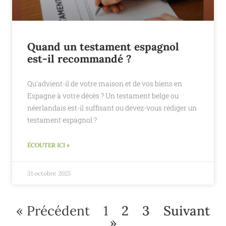
Quand un testament espagnol
est-il recommandé ?
Qu'advient-il de votre maison et de vos biens en
Espagne à votre décès ? Un testament belge ou
néerlandais est-il suffisant ou devez-vous rédiger un
testament espagnol ?
ÉCOUTER ICI »
31 octobre 2025
« Précédent
1
2
3
Suivant
»