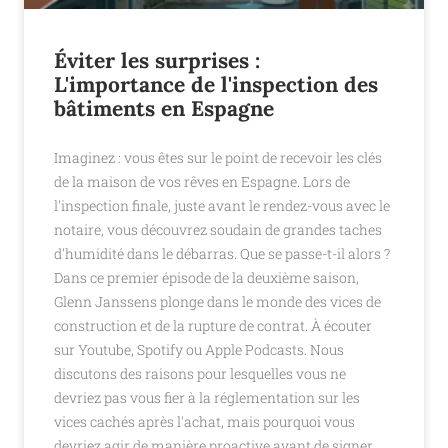
Éviter les surprises :
L'importance de l'inspection des
bâtiments en Espagne
Imaginez : vous êtes sur le point de recevoir les clés
de la maison de vos rêves en Espagne. Lors de
l'inspection finale, juste avant le rendez-vous avec le
notaire, vous découvrez soudain de grandes taches
d'humidité dans le débarras. Que se passe-t-il alors ?
Dans ce premier épisode de la deuxième saison,
Glenn Janssens plonge dans le monde des vices de
construction et de la rupture de contrat. À écouter
sur Youtube, Spotify ou Apple Podcasts. Nous
discutons des raisons pour lesquelles vous ne
devriez pas vous fier à la réglementation sur les
vices cachés après l'achat, mais pourquoi vous
devriez agir de manière proactive avant de signer