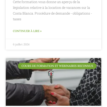
Cette formation vous donne un aperçu de la
législation relative à la location de vacances sur la
Costa Blanca. Procédure de demande - obligations -
taxes
CONTINUER À LIRE »
6 juillet 2024
COURS DE FORMATION ET WEBINAIRES RECONNUS