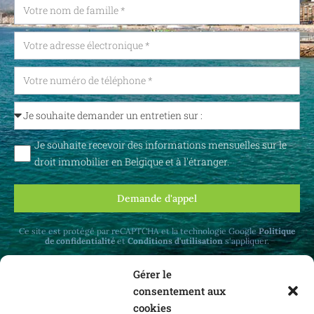
Je souhaite recevoir des informations mensuelles sur le
droit immobilier en Belgique et à l'étranger.
Demande d'appel
Ce site est protégé par reCAPTCHA et la technologie Google
Politique
de confidentialité
et
Conditions d'utilisation
s'appliquer.
Gérer le
consentement aux
cookies