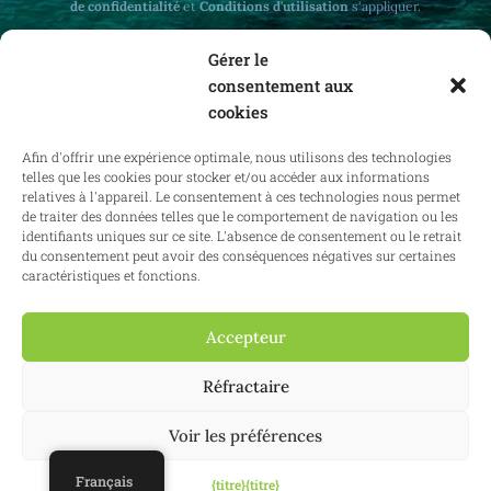
de confidentialité
et
Conditions d'utilisation
s'appliquer.
Gérer le
consentement aux
cookies
Recevez des mises à jour mensuelles sur le
Afin d'offrir une expérience optimale, nous utilisons des technologies
droit immobilier en Belgique et à l'étranger.
telles que les cookies pour stocker et/ou accéder aux informations
relatives à l'appareil. Le consentement à ces technologies nous permet
de traiter des données telles que le comportement de navigation ou les
identifiants uniques sur ce site. L'absence de consentement ou le retrait
du consentement peut avoir des conséquences négatives sur certaines
S'abonner
caractéristiques et fonctions.
Accepteur
2025 Confianz - Tous droits réservés.
Conditions générales d'utilisation
Réfractaire
|
Politique en matière de cookies
|
Politique de confidentialité
| KBO
0713.777.468 & 0804.310.043
Voir les préférences
Site web :
Synio
Français
{titre}
{titre}