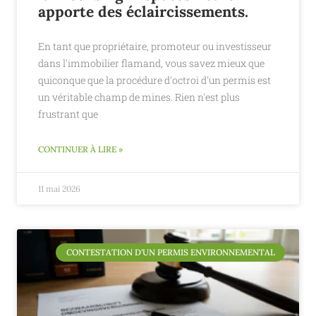
apporte des éclaircissements.
En tant que propriétaire, promoteur ou investisseur
dans l'immobilier flamand, vous savez mieux que
quiconque que la procédure d'octroi d'un permis est
un véritable champ de mines. Rien n'est plus
frustrant que
CONTINUER À LIRE »
11 mai 2026
CONTESTATION D'UN PERMIS ENVIRONNEMENTAL