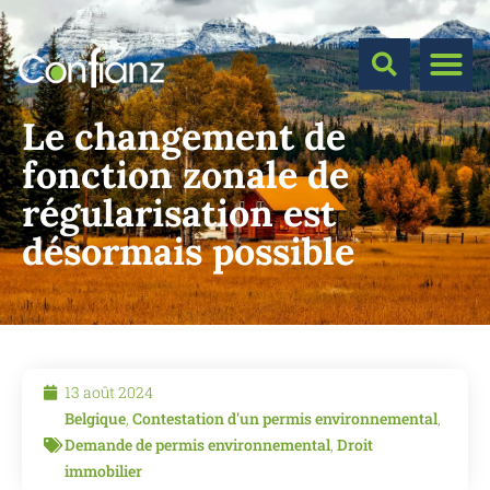
Le changement de
fonction zonale de
régularisation est
désormais possible
13 août 2024
Belgique
,
Contestation d'un permis environnemental
,
Demande de permis environnemental
,
Droit
immobilier