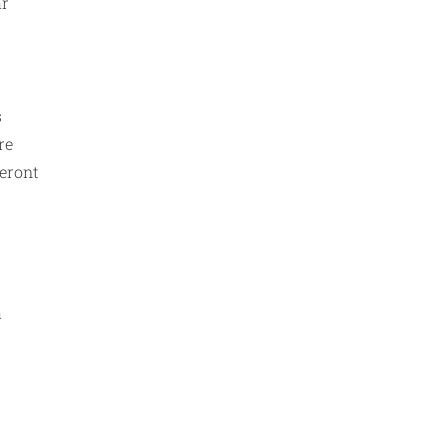
ar
s
re
ueront
a