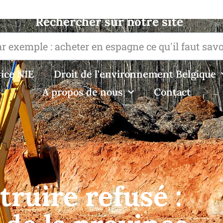
Rechercher sur notre site
ice NIE
Droit de l'environnement Belgique
A propos de nous
Contact
ruire refusé :