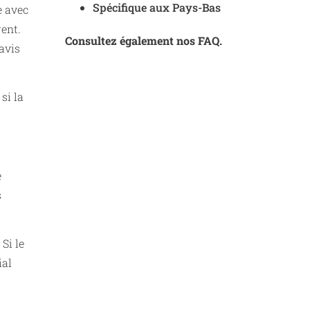
Spécifique aux Pays-Bas
e avec
rent.
Consultez également nos FAQ.
'avis
si la
e
s
Si le
ial