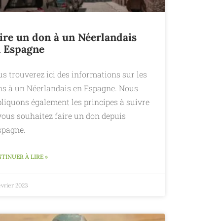
ire un don à un Néerlandais
 Espagne
s trouverez ici des informations sur les
ns à un Néerlandais en Espagne. Nous
pliquons également les principes à suivre
vous souhaitez faire un don depuis
spagne.
TINUER À LIRE »
évrier 2023