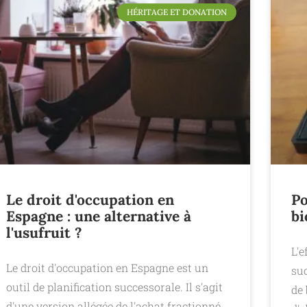
HÉRITAGE ET DONATION
Le droit d'occupation en
Po
Espagne : une alternative à
bi
l'usufruit ?
L'e
Le droit d'occupation en Espagne est un
suc
outil de planification successorale. Il s'agit
de
d'une version allégée de l'achat fractionné