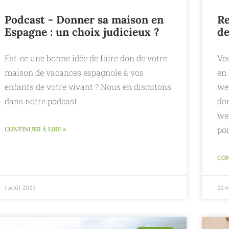
Podcast - Donner sa maison en
Re
Espagne : un choix judicieux ?
de
Est-ce une bonne idée de faire don de votre
Vo
maison de vacances espagnole à vos
en 
enfants de votre vivant ? Nous en discutons
web
dans notre podcast.
do
web
po
CONTINUER À LIRE »
CON
1 août 2025
22 