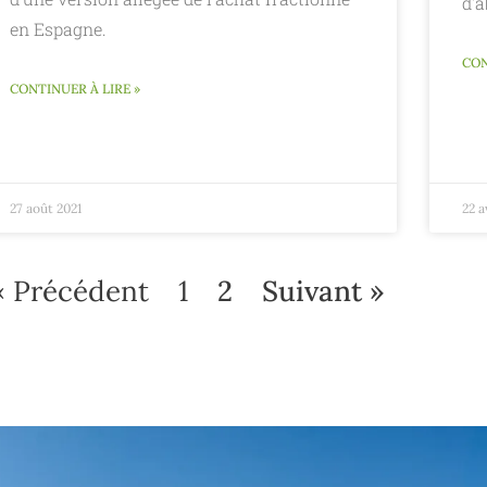
d'a
en Espagne.
CON
CONTINUER À LIRE »
27 août 2021
22 a
« Précédent
1
2
Suivant »