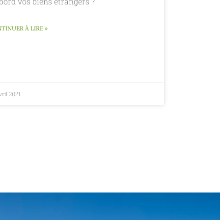
bord vos biens étrangers ?
TINUER À LIRE »
vril 2021