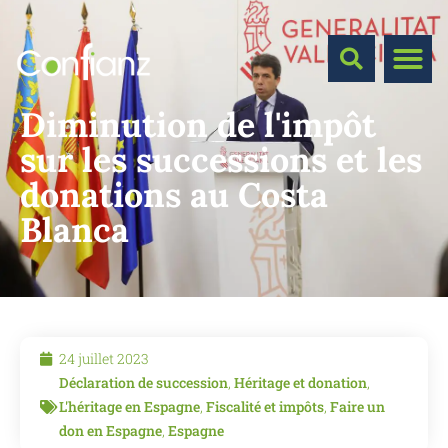
Diminution de l'impôt
sur les successions et les
donations au Costa
Blanca
24 juillet 2023
Déclaration de succession
,
Héritage et donation
,
L'héritage en Espagne
,
Fiscalité et impôts
,
Faire un
don en Espagne
,
Espagne