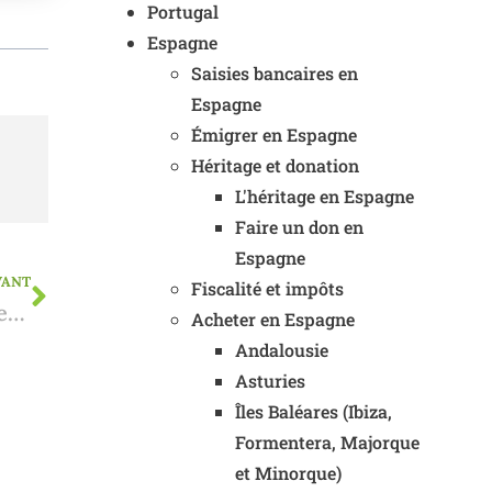
Portugal
Espagne
Saisies bancaires en
Espagne
Émigrer en Espagne
Héritage et donation
L'héritage en Espagne
Faire un don en
Espagne
VANT
Fiscalité et impôts
Diminution de l'impôt sur les successions et les donations au Costa Blanca
Acheter en Espagne
Andalousie
Asturies
Îles Baléares (Ibiza,
Formentera, Majorque
et Minorque)