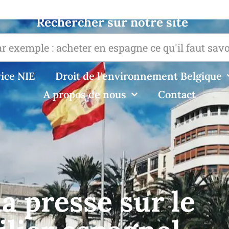
Rechercher sur notre site
ice NIE
Droit de l'environnement Belgique
A propos de nous
Contact
a presse sur le