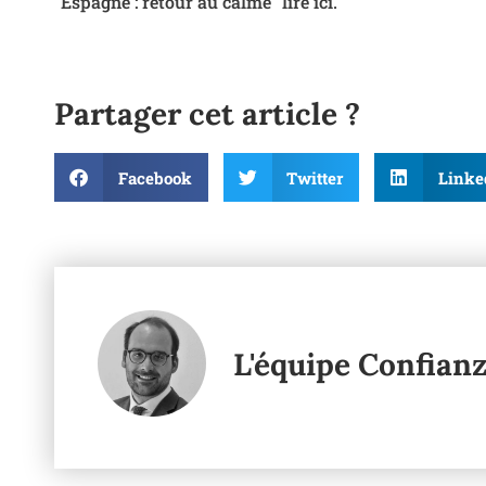
"Espagne : retour au calme" lire ici.
Partager cet article ?
Facebook
Twitter
Linke
L'équipe Confian