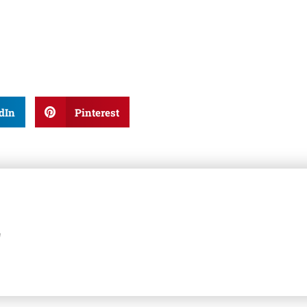
dIn
Pinterest
z