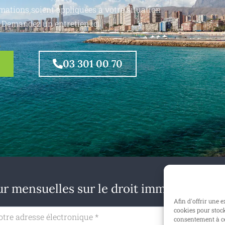
mations soient appliquées à votre situation
 Demandez un entretien ici.
03 301 00 70
r mensuelles sur le droit immobilier en B
Afin d'offrir une 
cookies pour stock
S'ab
consentement à ce