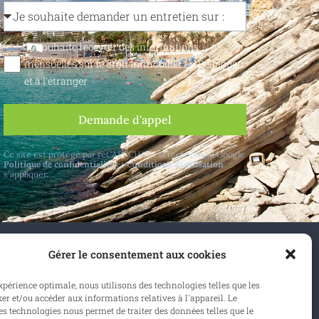
Je souhaite recevoir des informations
mensuelles sur le droit immobilier en Belgique
et à l'étranger.
Demande d'appel
Ce site est protégé par reCAPTCHA et la technologie Google
Politique de confidentialité
et
Conditions d'utilisation
s'appliquer.
Gérer le consentement aux cookies
elgique et à l'étranger.
expérience optimale, nous utilisons des technologies telles que les
er et/ou accéder aux informations relatives à l'appareil. Le
onner
s technologies nous permet de traiter des données telles que le