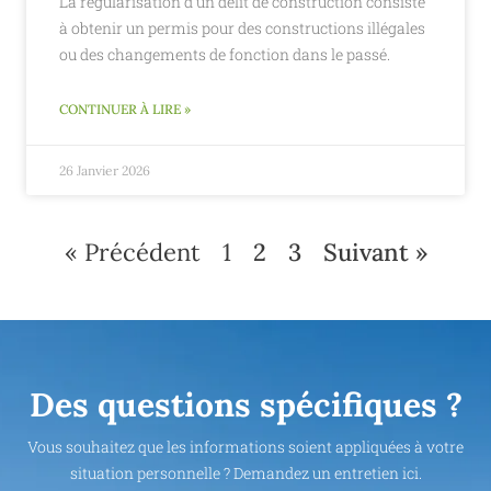
La régularisation d'un délit de construction consiste
à obtenir un permis pour des constructions illégales
ou des changements de fonction dans le passé.
CONTINUER À LIRE »
26 Janvier 2026
« Précédent
1
2
3
Suivant »
Des questions spécifiques ?
Vous souhaitez que les informations soient appliquées à votre
situation personnelle ? Demandez un entretien ici.