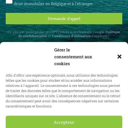
droit immobilier en Belgique et à l'étranger.
Demande d'appel
Ce site est protégé par reCAPTCHA et la technologie Google
Politique
de confidentialité
et
Conditions d'utilisation
s'appliquer.
Gérer le
consentement aux
cookies
Recevez des mises à jour mensuelles sur le
Afin d'offrir une expérience optimale, nous utilisons des technologies
droit immobilier en Belgique et à l'étranger.
telles que les cookies pour stocker et/ou accéder aux informations
relatives à l'appareil. Le consentement à ces technologies nous permet
de traiter des données telles que le comportement de navigation ou les
identifiants uniques sur ce site. L'absence de consentement ou le retrait
du consentement peut avoir des conséquences négatives sur certaines
S'abonner
caractéristiques et fonctions.
Accepteur