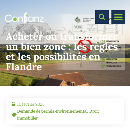
Acheter ou transformer
un bien zoné : les règles
et les possibilités en
Flandre
10 février 2026
Demande de permis environnemental
,
Droit
immobilier