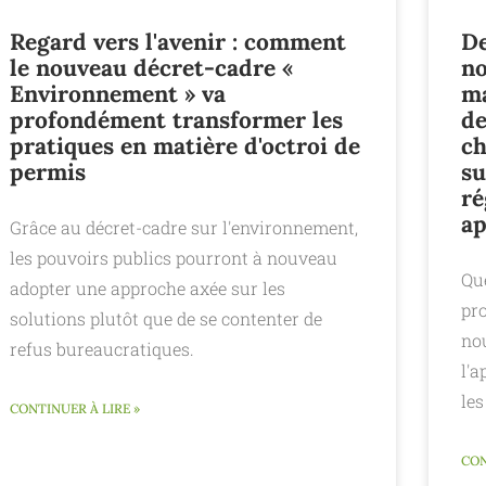
Regard vers l'avenir : comment
De
le nouveau décret-cadre «
no
Environnement » va
ma
profondément transformer les
de
pratiques en matière d'octroi de
ch
permis
su
ré
ap
Grâce au décret-cadre sur l'environnement,
les pouvoirs publics pourront à nouveau
Que
adopter une approche axée sur les
pro
solutions plutôt que de se contenter de
no
refus bureaucratiques.
l'a
les
CONTINUER À LIRE »
CON