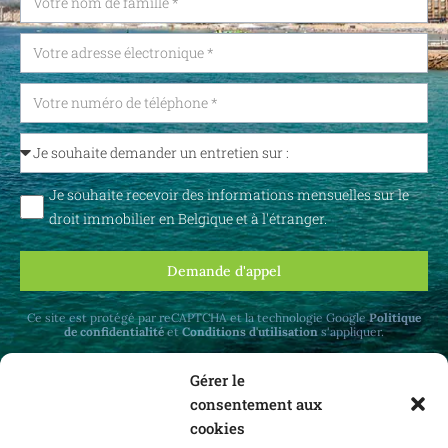
Je souhaite recevoir des informations mensuelles sur le
droit immobilier en Belgique et à l'étranger.
Demande d'appel
Ce site est protégé par reCAPTCHA et la technologie Google
Politique
de confidentialité
et
Conditions d'utilisation
s'appliquer.
Gérer le
consentement aux
cookies