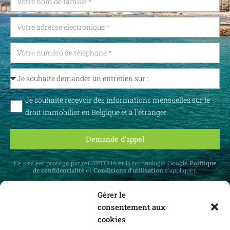
Je souhaite recevoir des informations mensuelles sur le
droit immobilier en Belgique et à l'étranger.
Demande d'appel
Ce site est protégé par reCAPTCHA et la technologie Google
Politique
de confidentialité
et
Conditions d'utilisation
s'appliquer.
Gérer le
consentement aux
cookies