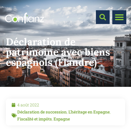
Déclaration de
patrimoine avec biens
espagnols (Flandre)
4 août 2022
Déclaration de succession
,
L'héritage en Espagne
,
Fiscalité et impôts
,
Espagne