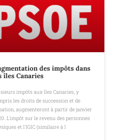
gmentation des impôts dans
s îles Canaries
sieurs impôts aux îles Canaries, y
pris les droits de succession et de
ation, augmenteront à partir de janvier
20. L'impôt sur le revenu des personnes
siques et l'IGIC (similaire à l