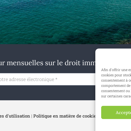
r mensuelles sur le droit immobilier en B
Afin d'offrir une 
cookies pour stock
S'ab
consentement à ce
comportement de n
consentement ou l
sur certaines cara
Accept
s d'utilisation
|
Politique en matière de cookies
|
Politique de