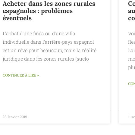
Acheter dans les zones rurales
Co
espagnoles : problèmes
au
éventuels
co
L'achat d'une finca ou d'une villa
Vo
individuelle dans l'arrière-pays espagnol
île
est un rêve pour beaucoup, mais la réalité
La
juridique dans les zones rurales (suelo
mo
plu
CONTINUER À LIRE »
CON
23 Janvier 2019
11 