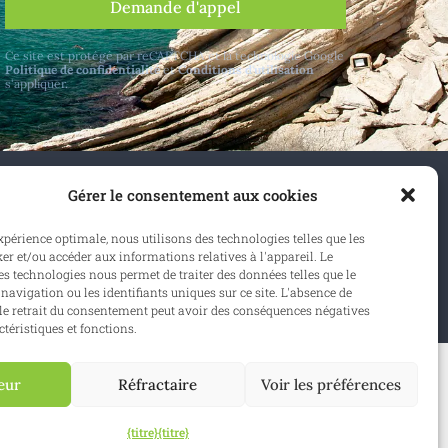
Demande d'appel
Ce site est protégé par reCAPTCHA et la technologie Google
Politique de confidentialité
et
Conditions d'utilisation
s'appliquer.
Gérer le consentement aux cookies
elgique et à l'étranger.
expérience optimale, nous utilisons des technologies telles que les
er et/ou accéder aux informations relatives à l'appareil. Le
onner
s technologies nous permet de traiter des données telles que le
avigation ou les identifiants uniques sur ce site. L'absence de
e retrait du consentement peut avoir des conséquences négatives
ctéristiques et fonctions.
eur
Réfractaire
Voir les préférences
Site web :
Synio
{titre}
{titre}