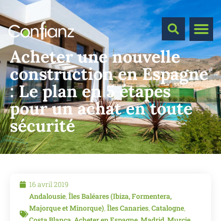
Acheter une nouvelle
construction en Espagne
: Le plan en 5 étapes
pour un achat en toute
sécurité
16 avril 2019
Andalousie
,
Îles Baléares (Ibiza, Formentera,
Majorque et Minorque)
,
Îles Canaries
,
Catalogne
,
Costa Blanca
,
Acheter en Espagne
,
Madrid
,
Murcie
,