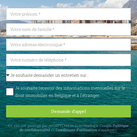
Je souhaite recevoir des informations mensuelles sur le
droit immobilier en Belgique et à l'étranger.
Demande d'appel
Ce site est protégé par reCAPTCHA et la technologie Google
Politique
de confidentialité
et
Conditions d'utilisation
s'appliquer.