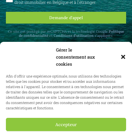
droit immobilier en Belgique et à l'étranger.
Demande d'appel
Ce site est protégé par reCAPTCHA et la technologie Google
Politique
de confidentialité
et
Conditions d'utilisation
s'appliquer.
Gérer le
consentement aux
cookies
Recevez des mises à jour mensuelles sur le
Afin d'offrir une expérience optimale, nous utilisons des technologies
droit immobilier en Belgique et à l'étranger.
telles que les cookies pour stocker et/ou accéder aux informations
relatives à l'appareil. Le consentement à ces technologies nous permet
de traiter des données telles que le comportement de navigation ou les
identifiants uniques sur ce site. L'absence de consentement ou le retrait
du consentement peut avoir des conséquences négatives sur certaines
S'abonner
caractéristiques et fonctions.
Accepteur