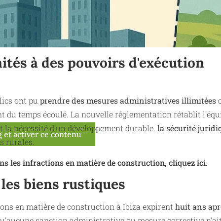
mités à des pouvoirs d'exécution
lics ont pu
prendre des mesures administratives illimitées
c
 du temps écoulé. La nouvelle réglementation rétablit l'équi
 et la nécessité d'un développement durable.
la sécurité juridi
 et activer ce contenu
s rurales.
s les infractions en matière de construction, cliquez ici.
 les biens rustiques
ions en matière de construction à Ibiza expirent
huit ans apr
qu'aucune sanction administrative ou mesure corrective n'ait