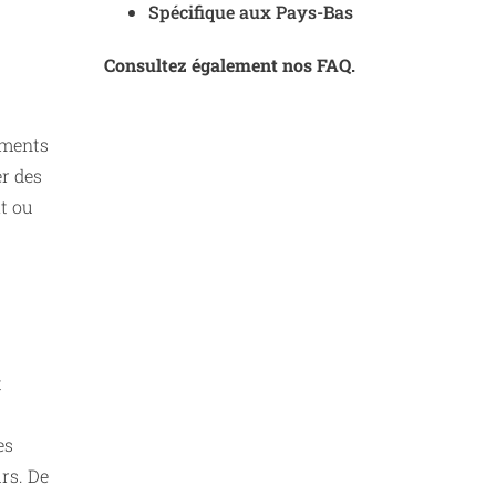
Spécifique aux Pays-Bas
Consultez également nos FAQ.
uments
r des
at ou
t
es
rs. De