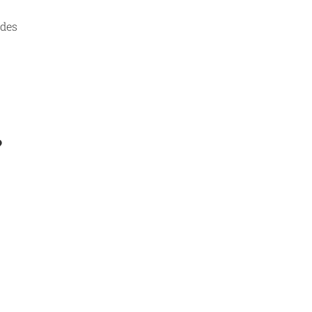
 des
?