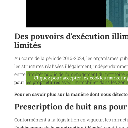
Des pouvoirs d'exécution illi
limités
Au cours de la période 2016-2024, les organismes pub
les structures réalisées illégalement, indépendamment
entre l'intérêt public de l'aménagement du territoire
Cliquez pour accepter les cookies marketing
pour les propriétaires
avec l'immobilier dans les zone
Pour en savoir plus sur la manière dont nous détecton
Prescription de huit ans pour
Conformément à la législation en vigueur, les infract
l'achèvement de la construction illégale
à condition 