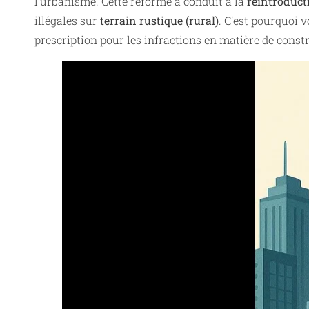
l'urbanisme. Cette réforme a conduit à la
réintroduct
illégales sur
terrain rustique (rural)
. C'est pourquoi v
prescription pour les infractions en matière de constr