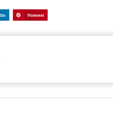
dIn
Pinterest
z