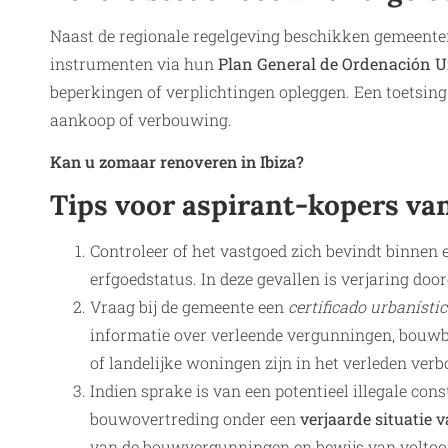
Naast de regionale regelgeving beschikken gemeente
instrumenten via hun
Plan General de Ordenación 
beperkingen of verplichtingen opleggen. Een toetsin
aankoop of verbouwing.
Kan u zomaar renoveren in Ibiza?
Tips voor aspirant-kopers van
Controleer of het vastgoed zich bevindt binne
erfgoedstatus. In deze gevallen is verjaring doo
Vraag bij de gemeente een
certificado urbanísti
informatie over verleende vergunningen, bouwbe
of landelijke woningen zijn in het verleden ve
Indien sprake is van een potentieel illegale con
bouwovertreding onder een
verjaarde situatie v
van de bouwvergunningen en bewijs van voltoo