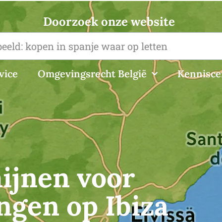
Doorzoek onze website
vice
Omgevingsrecht België
Kennisc
ijnen voor
gen op Ibiza