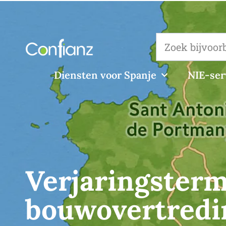
Diensten voor Spanje
NIE-ser
Verjaringsterm
bouwovertredin