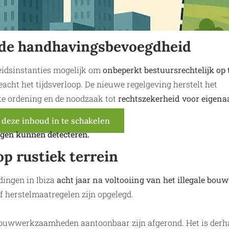
sde handhavingsbevoegdheid
eidsinstanties mogelijk om
onbeperkt bestuursrechtelijk op 
acht het tijdsverloop. De nieuwe regelgeving herstelt het
ke ordening en de noodzaak tot
rechtszekerheid voor eigena
 deze inhoud in te schakelen
gen kunnen detecteren.
op rustiek terrein
ingen in Ibiza
acht jaar na voltooiing van het illegale bou
f herstelmaatregelen zijn opgelegd.
ouwwerkzaamheden aantoonbaar zijn afgerond. Het is derh