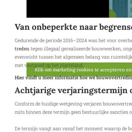
Van onbeperkte naar begren
Gedurende de periode 2016–2024 was het voor overh
treden
tegen illegaal gerealiseerde bouwwerken, onge
evenwicht tussen het algemeen belang van ruimtelij
met vastgoed op het platteland.
Klik om marketing cookies te accepteren en
Hier vindt u meer informatie hoe we bouwovertredin
Achtjarige verjaringstermijn 
Conform de huidige wetgeving verjaren bouwovertred
mits binnen deze termijn geen bestuurlijke sancties o
De termijn vangt aan vanaf het moment waarop de b