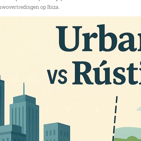
uwovertredingen op Ibiza.