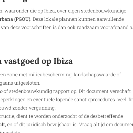
n, waaronder die op Ibiza, over eigen stedenbouwkundige
Urbana (PGOU)
. Deze lokale plannen kunnen aanvullende
g van deze voorschriften is dan ook raadzaam voorafgaand 
 vastgoed op Ibiza
n een zone met milieubescherming, landschapswaarde of
rgaans uitgesloten.
co
of stedenbouwkundig rapport op. Dit document verschaft
perkingen en eventuele lopende sanctieprocedures. Veel ‘fin
rbouwd zonder vergunning.
structie, dient te worden onderzocht of de desbetreffende
alt
, en of dit juridisch bewijsbaar is. Vraag altijd om docume
iingsdata.