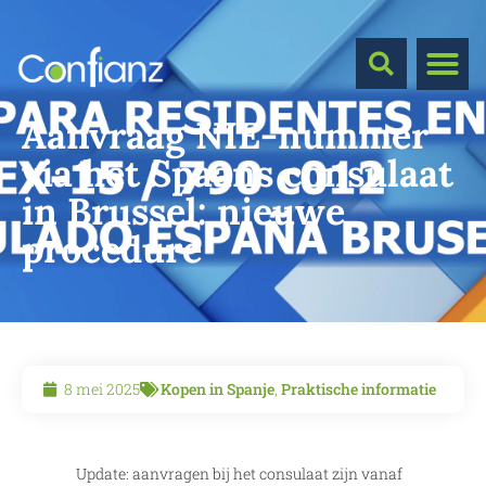
Aanvraag NIE-nummer
via het Spaans consulaat
in Brussel: nieuwe
procedure
8 mei 2025
Kopen in Spanje
,
Praktische informatie
Update: aanvragen bij het consulaat zijn vanaf