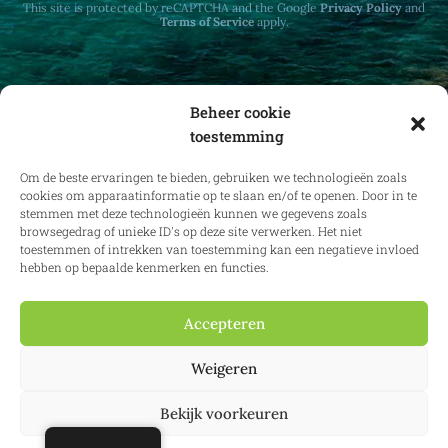
This site is protected by reCAPTCHA and the Google
Privacy Policy
and
Terms of Service
apply.
Beheer cookie
toestemming
Ontvang maandelijks updates over
vastgoedrecht in binnen- en buitenland.
Om de beste ervaringen te bieden, gebruiken we technologieën zoals
cookies om apparaatinformatie op te slaan en/of te openen. Door in te
stemmen met deze technologieën kunnen we gegevens zoals
browsegedrag of unieke ID's op deze site verwerken. Het niet
toestemmen of intrekken van toestemming kan een negatieve invloed
Inschrijven
hebben op bepaalde kenmerken en functies.
Accepteren
© 2025 Confianz – Alle rechten voorbehouden.
Algemene voorwaarden
Weigeren
en gebruiksvoorwaarden
|
Cookiebeleid
|
Privacybeleid
| KBO
0713.777.468 & 0804.310.043
Bekijk voorkeuren