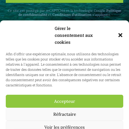
Ce site est protégé par reCAPTCHA et la technologie Google
Politique
de confidentialité
et
Conditions d'utilisation
s'appliquer.
Gérer le
consentement aux
cookies
Recevez des mises à jour mensuelles sur le
Afin d'offrir une expérience optimale, nous utilisons des technologies
droit immobilier en Belgique et à l'étranger.
telles que les cookies pour stocker et/ou accéder aux informations
relatives à l'appareil. Le consentement à ces technologies nous permet
de traiter des données telles que le comportement de navigation ou les
identifiants uniques sur ce site. L'absence de consentement ou le retrait
du consentement peut avoir des conséquences négatives sur certaines
S'abonner
caractéristiques et fonctions.
Accepteur
Réfractaire
2025 Confianz - Tous droits réservés.
Conditions générales d'utilisation
|
Politique en matière de cookies
|
Politique de confidentialité
| KBO
0713.777.468 & 0804.310.043
Voir les préférences