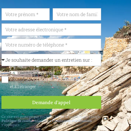
Je souhaite recevoir des informations
mensuelles sur le droit immobilier en Belgique
et à l'étranger.
Demande d'appel
Ce site est protégé par reCAPTCHA et la technologie Google
Politique de confidentialité
et
Conditions d'utilisation
s'appliquer.