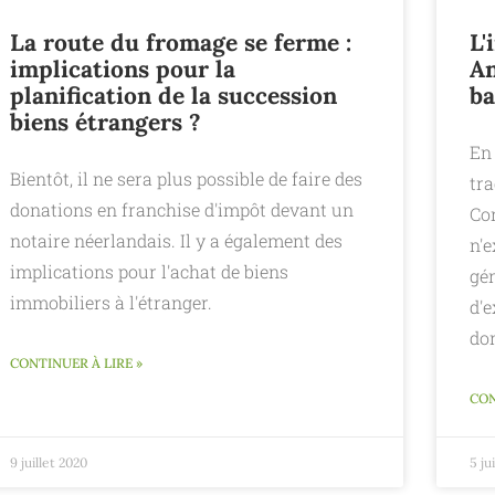
La route du fromage se ferme :
L'
implications pour la
An
planification de la succession
ba
biens étrangers ?
En
Bientôt, il ne sera plus possible de faire des
tr
donations en franchise d'impôt devant un
Con
notaire néerlandais. Il y a également des
n'
implications pour l'achat de biens
gé
immobiliers à l'étranger.
d'
do
CONTINUER À LIRE »
CON
9 juillet 2020
5 ju