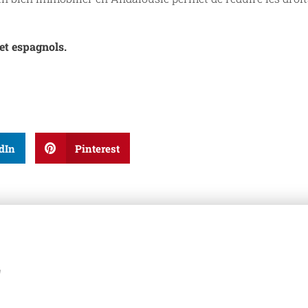
et espagnols.
dIn
Pinterest
z