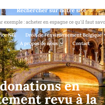
Rechercher sur notre site
ice NIE
Droit de l'environnement Belgique
A propos de nous
Contact
 donations en
tement revu à la