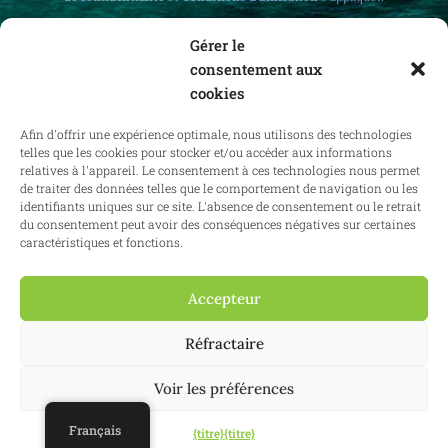
Gérer le
consentement aux
cookies
Recevez des mises à jour mensuelles sur le
Afin d'offrir une expérience optimale, nous utilisons des technologies
droit immobilier en Belgique et à l'étranger.
telles que les cookies pour stocker et/ou accéder aux informations
relatives à l'appareil. Le consentement à ces technologies nous permet
de traiter des données telles que le comportement de navigation ou les
identifiants uniques sur ce site. L'absence de consentement ou le retrait
du consentement peut avoir des conséquences négatives sur certaines
S'abonner
caractéristiques et fonctions.
Accepteur
2025 Confianz - Tous droits réservés.
Conditions générales d'utilisation
Réfractaire
|
Politique en matière de cookies
|
Politique de confidentialité
| KBO
0713.777.468 & 0804.310.043
Voir les préférences
Site web :
Synio
Français
{titre}
{titre}