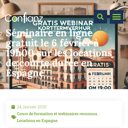
Séminaire en ligne
gratuit le 6 février à
19h00 sur les locations
de courte durée en
Espagne
24 Janvier 2025
Cours de formation et webinaires reconnus
,
Locations en Espagne