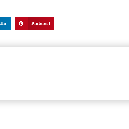
dIn
Pinterest
z