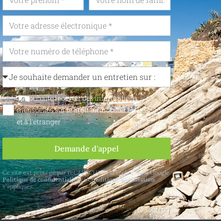
Je souhaite recevoir des informations
mensuelles sur le droit immobilier en Belgique
et à l'étranger.
Demande d'appel
Ce site est protégé par reCAPTCHA et la technologie Google
Politique de confidentialité
et
Conditions d'utilisation
s'appliquer.