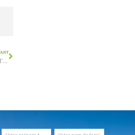
VANT
La Corona règne en Espagne : nouvel état d'urgence