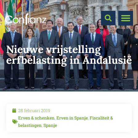
Nieuwe vrijstelling
erfbelasting in Andalusië
28 februari 2019
Erven & schenken
,
Erven in Spanje
,
Fiscaliteit &
belastingen
,
Spanje