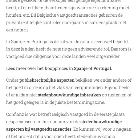
andere gekeken of de verkoper een geldige eigendomstitel
heeft, of er erfdienstbaarheden zijn waarmee u rekening moet
houden, etc. Bij Belgische vastgoedtransacties gebeuren de
privaatrechtelijke controles doorgaans in samenspraak met
een notaris.
In Spanje en Portugal is de rol van de notaris evenwel beperkt.
In deze landen heeft de notaris geen adviserende rol. Daarom is
vastgoed due diligence voor deze landen veel uitgebreider.
Lees meer over het koopproces in
Spanje
of
Portugal.
Onder
publiekrechtelijke aspecten
bekijken we onder andere of
het goed in orde is op het vlak van vergunningen. Bijvoorbeeld
of er al dan niet
stedenbouwkundige inbreuken
op rusten en of
het goed gelegen is in de juiste bestemmingszone.
Confianz is wat betreft Belgisch vastgoed in de eerste plaats
gespecialiseerd in het nagaan van de
stedenbouwkundige
aspecten bij vastgoedtransacties
. Zo kunnen wij voor u nagaan
of het project dat u voor ogen heeft, stedenbouwkundig