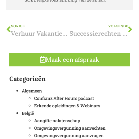
VORIGE
VOLGENDE
Verhuur Vakantiewoning Costa Blanca: Nieuwe Regels & Licentie (Update 2024-2025)
Successierechten in Spanje en België
Maak een afspraak
Categorieën
Algemeen
Confianz After Hours podcast
Erkende opleidingen & Webinars
België
Aangifte nalatenschap
Omgevingsvergunning aanvechten
Omgevingsvergunning aanvragen