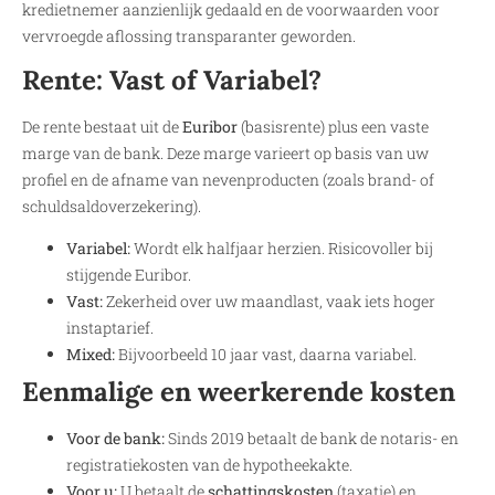
kredietnemer aanzienlijk gedaald en de voorwaarden voor
vervroegde aflossing transparanter geworden.
Rente: Vast of Variabel?
De rente bestaat uit de
Euribor
(basisrente) plus een vaste
marge van de bank. Deze marge varieert op basis van uw
profiel en de afname van nevenproducten (zoals brand- of
schuldsaldoverzekering).
Variabel:
Wordt elk halfjaar herzien. Risicovoller bij
stijgende Euribor.
Vast:
Zekerheid over uw maandlast, vaak iets hoger
instaptarief.
Mixed:
Bijvoorbeeld 10 jaar vast, daarna variabel.
Eenmalige en weerkerende kosten
Voor de bank:
Sinds 2019 betaalt de bank de notaris- en
registratiekosten van de hypotheekakte.
Voor u:
U betaalt de
schattingskosten
(taxatie) en