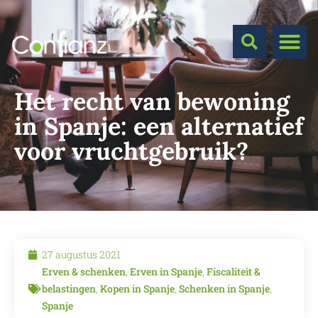
Het recht van bewoning
in Spanje: een alternatief
voor vruchtgebruik?
27 augustus 2021
Erven & schenken
,
Erven in Spanje
,
Fiscaliteit &
belastingen
,
Kopen in Spanje
,
Schenken in Spanje
,
Spanje