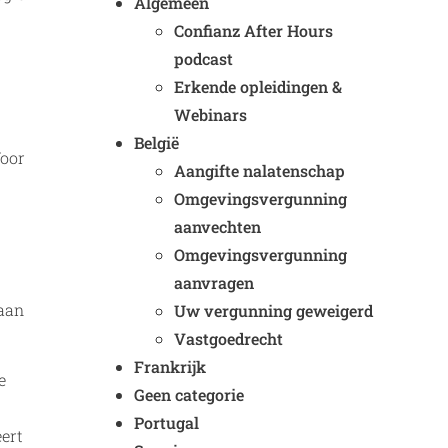
Algemeen
Confianz After Hours
podcast
Erkende opleidingen &
Webinars
België
Voor
Aangifte nalatenschap
Omgevingsvergunning
aanvechten
Omgevingsvergunning
aanvragen
 aan
Uw vergunning geweigerd
Vastgoedrecht
Frankrijk
e
Geen categorie
Portugal
eert