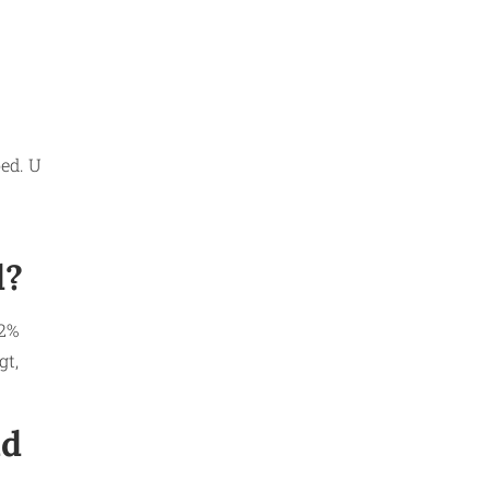
ed. U
d?
,2%
gt,
ld