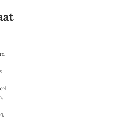
aat
erd
is
eel.
n,
ng,