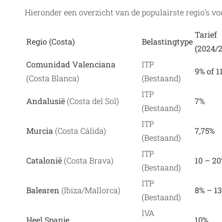
Hieronder een overzicht van de populairste regio’s vo
Tarief
Regio (Costa)
Belastingtype
(2024/
Comunidad Valenciana
ITP
9% of 1
(Costa Blanca)
(Bestaand)
ITP
Andalusië
(Costa del Sol)
7%
(Bestaand)
ITP
Murcia
(Costa Cálida)
7,75%
(Bestaand)
ITP
Catalonië
(Costa Brava)
10 – 2
(Bestaand)
ITP
Balearen
(Ibiza/Mallorca)
8% – 1
(Bestaand)
IVA
Heel Spanje
10%