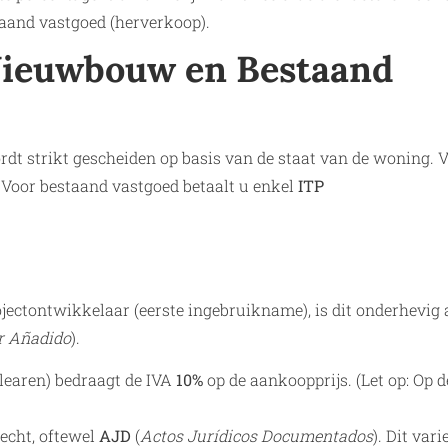
aand vastgoed (herverkoop).
 Nieuwbouw en Bestaand
rdt strikt gescheiden op basis van de staat van de woning. 
. Voor bestaand vastgoed betaalt u enkel
ITP
ectontwikkelaar (eerste ingebruikname), is dit onderhevig
or Añadido
).
alearen) bedraagt de IVA
10%
op de aankoopprijs. (Let op: Op d
echt, oftewel
AJD
(
Actos Jurídicos Documentados
). Dit vari