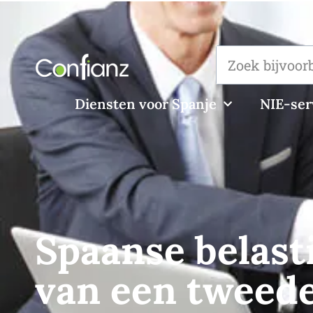
Diensten voor Spanje
NIE-ser
Spaanse belast
van een tweede 