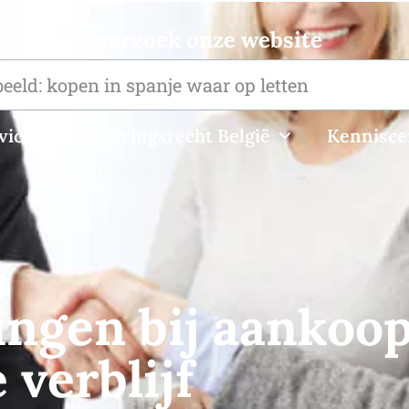
Doorzoek onze website
vice
Omgevingsrecht België
Kennisc
ingen bij aankoo
verblijf