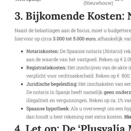
(Nieuwbouw)
3. Bijkomende Kosten: 
Naast de belastingen aan de fiscus, moet u budgetter
hiervoor op circa
3.000 tot 5.000 euro
, afhankelijk va
Notariskosten:
De Spaanse notaris (
Notario
) re
aan de waarde van het vastgoed. Reken op € 2.0
Registratiekosten:
Het inschrijven van de akte 
verplicht voor rechtszekerheid. Reken op € 800.
Juridische begeleiding:
Het inschakelen van een 
De notaris in Spanje heeft namelijk
geen onderz
illegaliteit en vergunningen. Reken op ca. 1% 
Spaanse hypotheek
: Als u overweegt om een hyp
dan houdt u best rekening met extra kosten.
Hie
4. Let op: De ‘Plusvalía