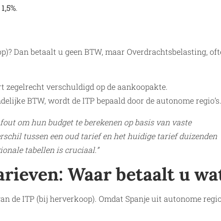
 1,5%
.
p)? Dan betaalt u geen BTW, maar Overdrachtsbelasting, of
t zegelrecht verschuldigd op de aankoopakte.
andelijke BTW, wordt de ITP bepaald door de autonome regio’s
 fout om hun budget te berekenen op basis van vaste
erschil tussen een oud tarief en het huidige tarief duizenden
onale tabellen is cruciaal.”
arieven: Waar betaalt u wa
van de ITP (bij herverkoop). Omdat Spanje uit autonome regio