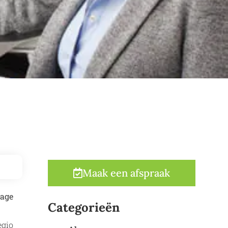
Maak een afspraak
tage
Categorieën
egio