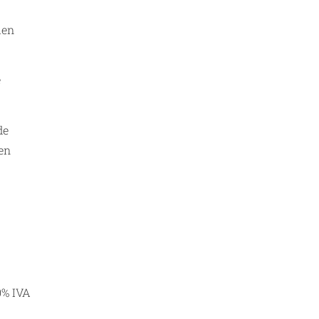
ien
e
de
ten
0% IVA