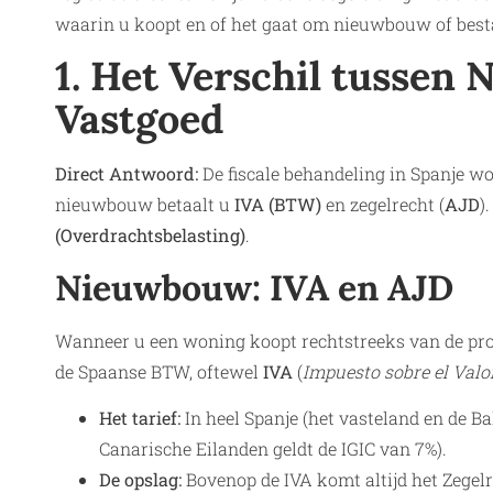
waarin u koopt en of het gaat om nieuwbouw of best
1. Het Verschil tussen
Vastgoed
Direct Antwoord:
De fiscale behandeling in Spanje wo
nieuwbouw betaalt u
IVA (BTW)
en zegelrecht (
AJD
)
(Overdrachtsbelasting)
.
Nieuwbouw: IVA en AJD
Wanneer u een woning koopt rechtstreeks van de proj
de Spaanse BTW, oftewel
IVA
(
Impuesto sobre el Val
Het tarief:
In heel Spanje (het vasteland en de B
Canarische Eilanden geldt de IGIC van 7%).
De opslag:
Bovenop de IVA komt altijd het Zegelr