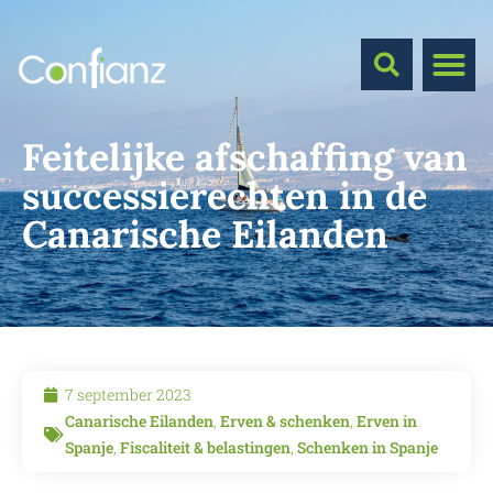
Feitelijke afschaffing van
successierechten in de
Canarische Eilanden
7 september 2023
Canarische Eilanden
,
Erven & schenken
,
Erven in
Spanje
,
Fiscaliteit & belastingen
,
Schenken in Spanje