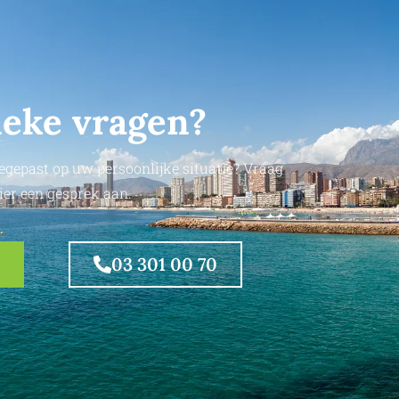
ieke vragen?
egepast op uw persoonlijke situatie? Vraag
ier een gesprek aan.
03 301 00 70