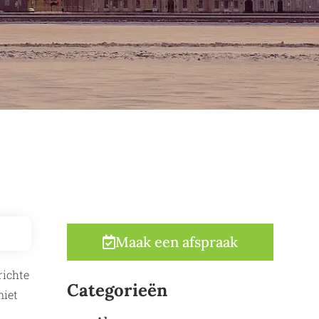
Maak een afspraak
richte
Categorieën
niet