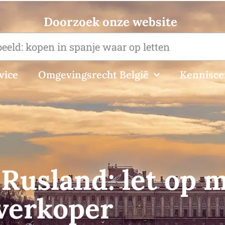
Doorzoek onze website
vice
Omgevingsrecht België
Kennisc
 Rusland: let op 
verkoper