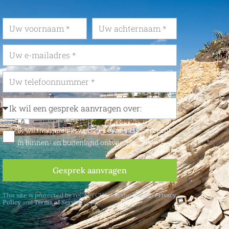
Ik wil maandelijks updates over vastgoedrecht
in binnen- en buitenland ontvangen
Gesprek aanvragen
This site is protected by reCAPTCHA and the Google
Privacy
Policy
and
Terms of Service
apply.