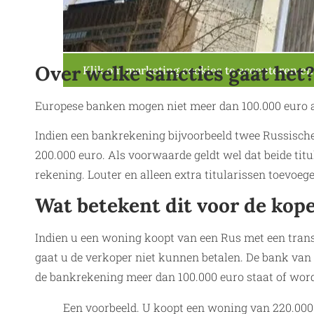
Over welke sancties gaat het
Klik om marketing cookies te accepteren en
Europese banken mogen niet meer dan 100.000 euro a
Indien een bankrekening bijvoorbeeld twee Russische 
200.000 euro. Als voorwaarde geldt wel dat beide titul
rekening. Louter en alleen extra titularissen toevoe
Wat betekent dit voor de kop
Indien u een woning koopt van een Rus met een trans
gaat u de verkoper niet kunnen betalen. De bank van
de bankrekening meer dan 100.000 euro staat of word
Een voorbeeld. U koopt een woning van 220.000 